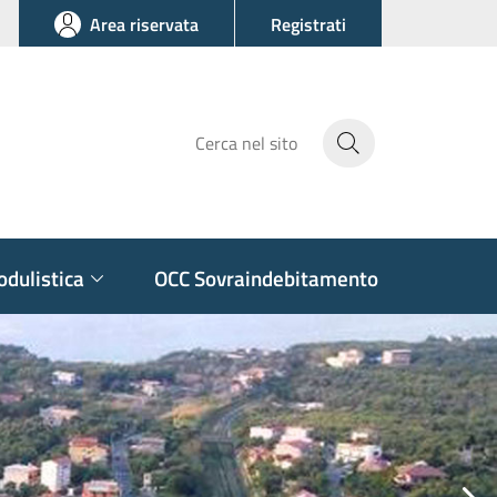
Area riservata
Registrati
Cerca
dulistica
OCC Sovraindebitamento