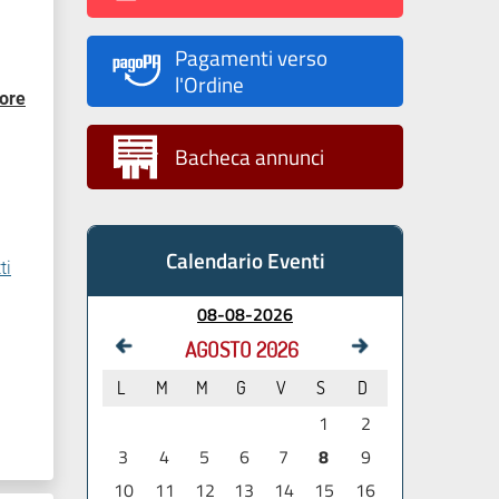
Pagamenti verso
l'Ordine
 ore
Bacheca annunci
Calendario Eventi
ti
08-08-2026
AGOSTO 2026
L
M
M
G
V
S
D
1
2
3
4
5
6
7
8
9
10
11
12
13
14
15
16